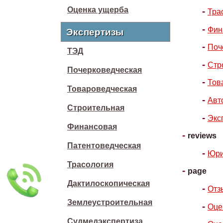
Оценка ущерба
Тра
Фин
Экспертизы
Поч
ТЭД
Стр
Почерковедческая
Тов
Товароведческая
Авт
Строительная
Экс
Финансовая
reviews
Патентоведческая
Юри
Трасология
page
Дактилоскопическая
Отз
Землеустроительная
Оце
Судмедэкспертиза