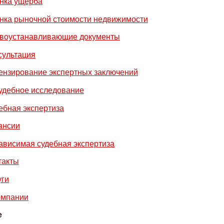
нка ущерба
нка рыночной стоимости недвижимости
воустанавливающие документы
сультация
ензирование экспертных заключений
удебное исследование
ебная экспертиза
ансии
ависимая судебная экспертиза
такты
уги
омпании
е