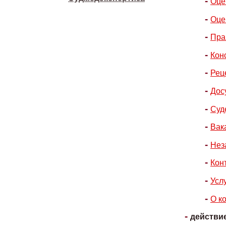
Оце
Оце
Пра
Кон
Рец
Дос
Суд
Вак
Нез
Кон
Усл
О к
действи