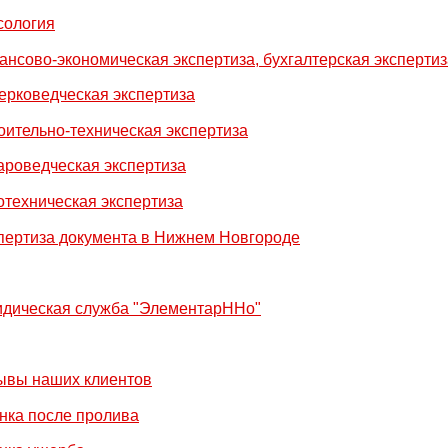
сология
ансово-экономическая экспертиза, бухгалтерская экспертиз
ерковедческая экспертиза
оительно-техническая экспертиза
ароведческая экспертиза
отехническая экспертиза
пертиза документа в Нижнем Новгороде
дическая служба "ЭлементарННо"
ывы наших клиентов
нка после пролива